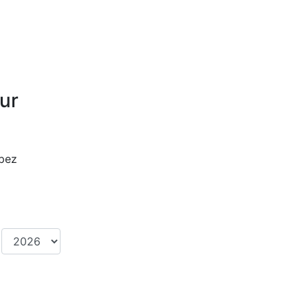
ur
opez