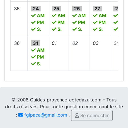
35
24
25
26
27
28
AM
AM
AM
AM
AM
PM
PM
PM
PM
PM
S.
S.
S.
S.
S.
36
31
01
02
03
04
AM
PM
S.
© 2008 Guides-provence-cotedazur.com - Tous
droits réservés. Pour toute question concernant le site
:
fgipaca@gmail.com
.
Se connecter