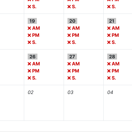
S.
S.
S.
19
20
21
M
AM
AM
AM
PM
PM
PM
S.
S.
S.
26
27
28
M
AM
AM
AM
PM
PM
PM
S.
S.
S.
02
03
04