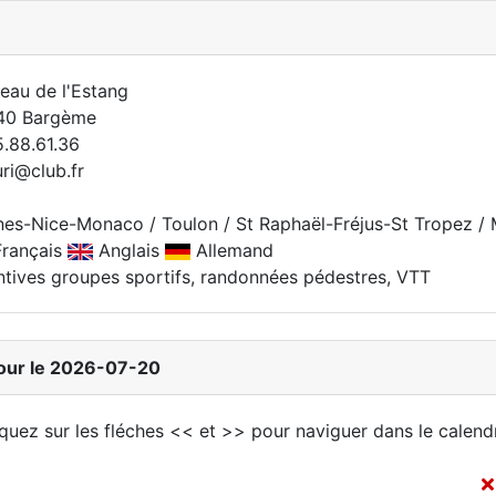
au de l'Estang
40 Bargème
5.88.61.36
uri@club.fr
es-Nice-Monaco / Toulon / St Raphaël-Fréjus-St Tropez / 
rançais
Anglais
Allemand
ntives groupes sportifs, randonnées pédestres, VTT
jour le 2026-07-20
iquez sur les fléches << et >> pour naviguer dans le calendr
e