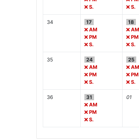
S.
S.
34
17
18
AM
A
PM
PM
S.
S.
35
24
25
AM
A
PM
PM
S.
S.
36
31
01
AM
PM
S.