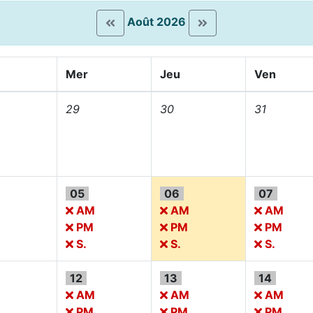
Août 2026
Mer
Jeu
Ven
29
30
31
05
06
07
M
AM
AM
AM
PM
PM
PM
S.
S.
S.
12
13
14
M
AM
AM
AM
PM
PM
PM