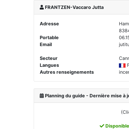
FRANTZEN-Vaccaro Jutta
Adresse
Hame
838
Portable
06.1
Email
jutit
Secteur
Cann
Langues
F
Autres renseignements
ince
Planning du guide - Dernière mise à 
(Cl
Disponibl