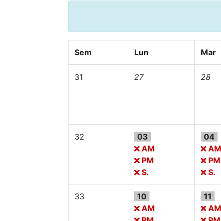
Sem
Lun
Mar
31
27
28
32
03
04
AM
A
PM
PM
S.
S.
33
10
11
AM
A
PM
PM