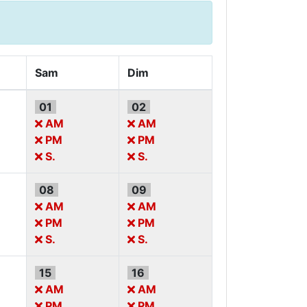
Sam
Dim
01
02
AM
AM
PM
PM
S.
S.
08
09
AM
AM
PM
PM
S.
S.
15
16
AM
AM
PM
PM