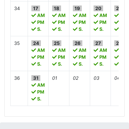
34
17
18
19
20
21
AM
AM
AM
AM
AM
PM
PM
PM
PM
PM
S.
S.
S.
S.
S.
35
24
25
26
27
28
AM
AM
AM
AM
AM
PM
PM
PM
PM
PM
S.
S.
S.
S.
S.
36
31
01
02
03
04
AM
PM
S.