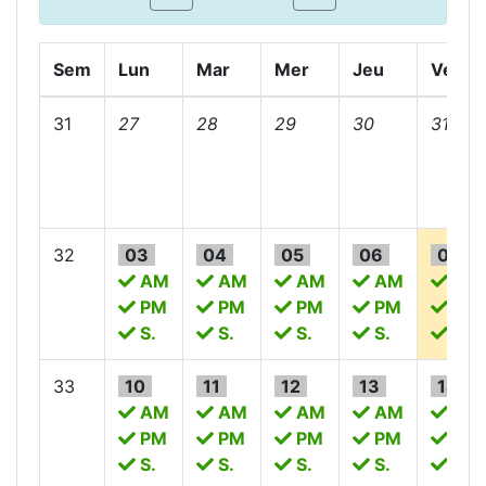
Sem
Lun
Mar
Mer
Jeu
Ven
31
27
28
29
30
31
32
03
04
05
06
07
AM
AM
AM
AM
AM
PM
PM
PM
PM
PM
S.
S.
S.
S.
S.
33
10
11
12
13
14
AM
AM
AM
AM
AM
PM
PM
PM
PM
PM
S.
S.
S.
S.
S.