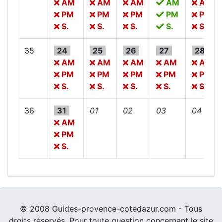
AM
AM
AM
AM
AM
PM
PM
PM
PM
PM
S.
S.
S.
S.
S.
35
24
25
26
27
28
AM
AM
AM
AM
AM
PM
PM
PM
PM
PM
S.
S.
S.
S.
S.
36
31
01
02
03
04
AM
PM
S.
© 2008 Guides-provence-cotedazur.com - Tous
droits réservés. Pour toute question concernant le site