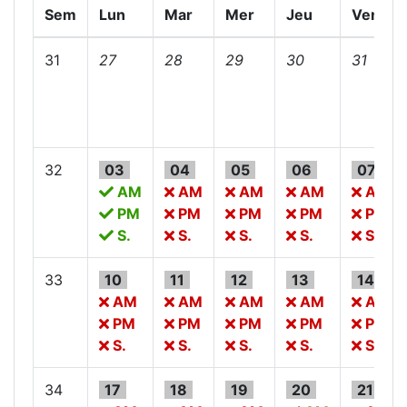
Sem
Lun
Mar
Mer
Jeu
Ven
31
27
28
29
30
31
32
03
04
05
06
07
AM
AM
AM
AM
AM
PM
PM
PM
PM
PM
S.
S.
S.
S.
S.
33
10
11
12
13
14
AM
AM
AM
AM
AM
PM
PM
PM
PM
PM
S.
S.
S.
S.
S.
34
17
18
19
20
21