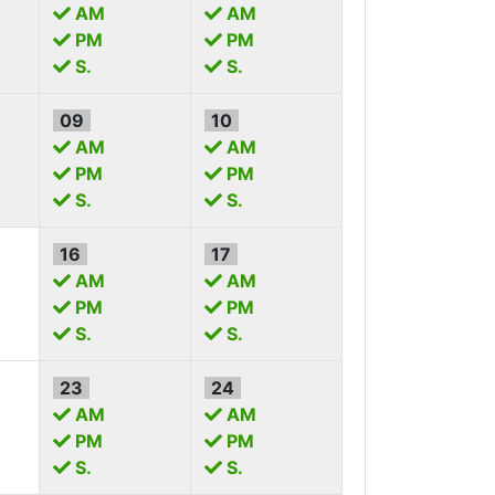
AM
AM
PM
PM
S.
S.
09
10
AM
AM
PM
PM
S.
S.
16
17
AM
AM
PM
PM
S.
S.
23
24
AM
AM
PM
PM
S.
S.