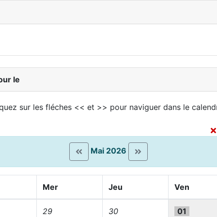
our le
iquez sur les fléches << et >> pour naviguer dans le calendr
e
Mai 2026
Mer
Jeu
Ven
29
30
01