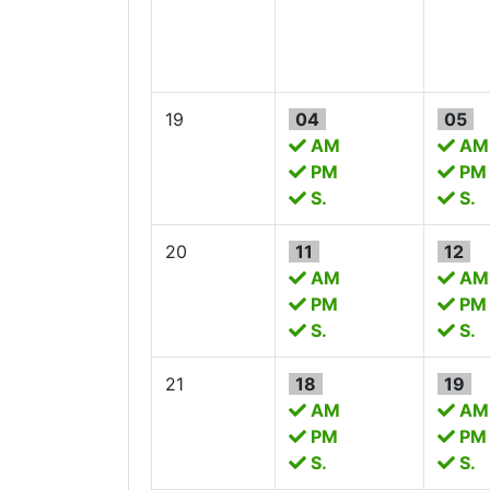
19
04
05
AM
AM
PM
PM
S.
S.
20
11
12
AM
AM
PM
PM
S.
S.
21
18
19
AM
AM
PM
PM
S.
S.