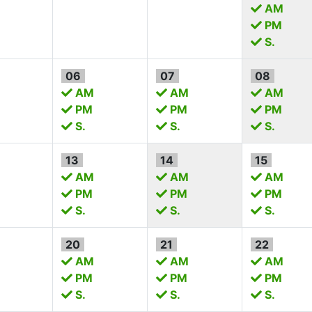
AM
PM
S.
06
07
08
AM
AM
AM
PM
PM
PM
S.
S.
S.
13
14
15
AM
AM
AM
PM
PM
PM
S.
S.
S.
20
21
22
AM
AM
AM
PM
PM
PM
S.
S.
S.