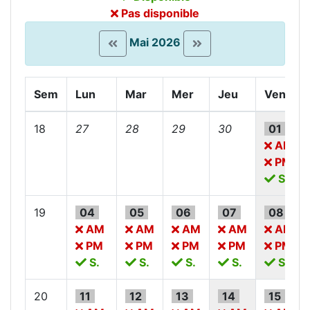
Pas disponible
Mai 2026
Sem
Lun
Mar
Mer
Jeu
Ven
18
27
28
29
30
01
AM
PM
S.
19
04
05
06
07
08
AM
AM
AM
AM
AM
PM
PM
PM
PM
PM
S.
S.
S.
S.
S.
20
11
12
13
14
15