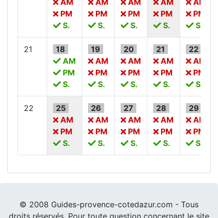
AM
AM
AM
AM
AM
PM
PM
PM
PM
PM
S.
S.
S.
S.
S.
21
18
19
20
21
22
AM
AM
AM
AM
AM
PM
PM
PM
PM
PM
S.
S.
S.
S.
S.
22
25
26
27
28
29
AM
AM
AM
AM
AM
PM
PM
PM
PM
PM
S.
S.
S.
S.
S.
© 2008 Guides-provence-cotedazur.com - Tous
droits réservés. Pour toute question concernant le site