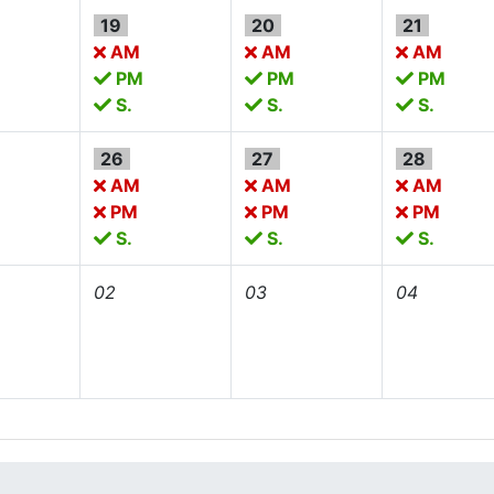
19
20
21
AM
AM
AM
PM
PM
PM
S.
S.
S.
26
27
28
AM
AM
AM
PM
PM
PM
S.
S.
S.
02
03
04