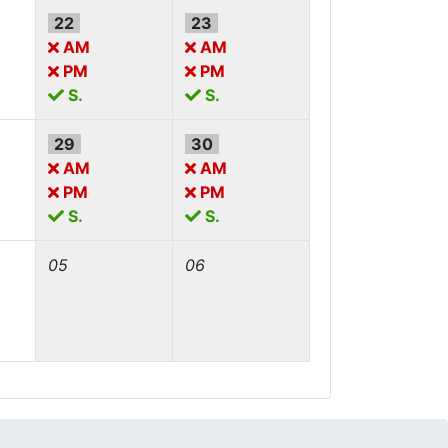
22
23
AM
AM
PM
PM
S.
S.
29
30
AM
AM
PM
PM
S.
S.
05
06