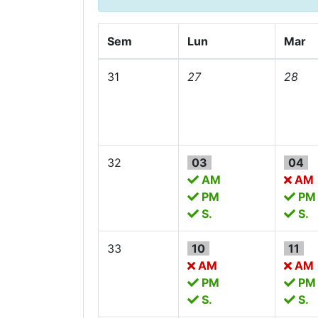
Sem
Lun
Mar
31
27
28
32
03
04
AM
AM
PM
PM
S.
S.
33
10
11
AM
AM
PM
PM
S.
S.