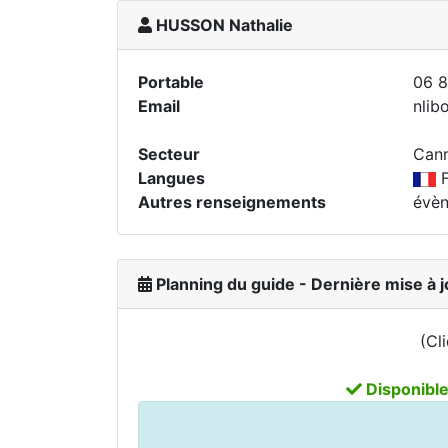
HUSSON Nathalie
Portable
06 8
Email
nlib
Secteur
Can
Langues
F
Autres renseignements
évèn
Planning du guide - Dernière mise à 
(Cl
Disponibl