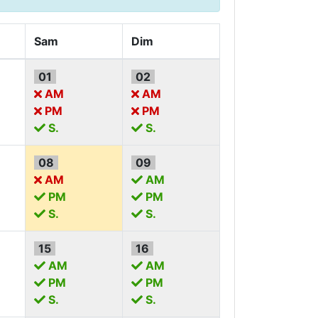
Sam
Dim
01
02
AM
AM
PM
PM
S.
S.
08
09
AM
AM
PM
PM
S.
S.
15
16
AM
AM
PM
PM
S.
S.