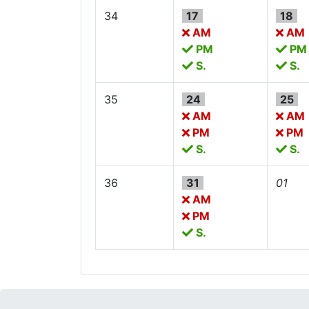
34
17
18
AM
AM
PM
PM
S.
S.
35
24
25
AM
AM
PM
PM
S.
S.
36
31
01
AM
PM
S.