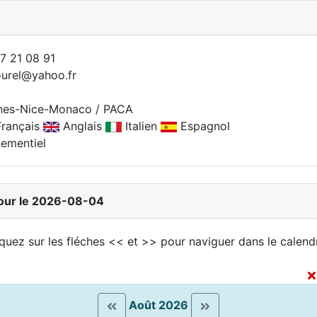
7 21 08 91
ourel@yahoo.fr
nes-Nice-Monaco / PACA
rançais
Anglais
Italien
Espagnol
ementiel
jour le 2026-08-04
iquez sur les fléches << et >> pour naviguer dans le calendr
e
Août 2026