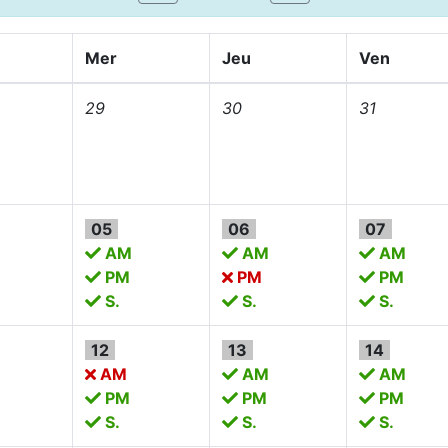
Mer
Jeu
Ven
29
30
31
05
06
07
AM
AM
AM
PM
PM
PM
S.
S.
S.
12
13
14
AM
AM
AM
PM
PM
PM
S.
S.
S.