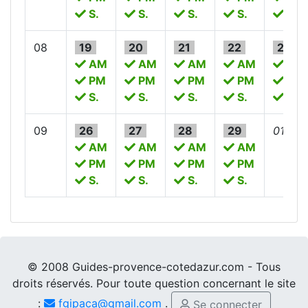
S.
S.
S.
S.
S.
08
19
20
21
22
23
AM
AM
AM
AM
AM
PM
PM
PM
PM
PM
S.
S.
S.
S.
S.
09
26
27
28
29
01
AM
AM
AM
AM
PM
PM
PM
PM
S.
S.
S.
S.
© 2008 Guides-provence-cotedazur.com - Tous
droits réservés. Pour toute question concernant le site
:
fgipaca@gmail.com
.
Se connecter