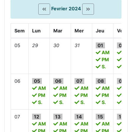
Fevrier 2024
Sem
Lun
Mar
Mer
Jeu
Ven
05
29
30
31
01
02
AM
AM
PM
PM
S.
S.
06
05
06
07
08
09
AM
AM
AM
AM
AM
PM
PM
PM
PM
PM
S.
S.
S.
S.
S.
07
12
13
14
15
16
AM
AM
AM
AM
AM
PM
PM
PM
PM
PM