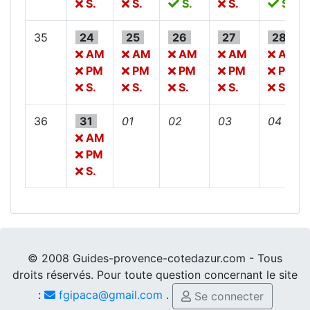
S.
S.
S.
S.
S.
35
24
25
26
27
28
AM
AM
AM
AM
AM
PM
PM
PM
PM
PM
S.
S.
S.
S.
S.
36
31
01
02
03
04
AM
PM
S.
© 2008 Guides-provence-cotedazur.com - Tous
droits réservés. Pour toute question concernant le site
:
fgipaca@gmail.com
.
Se connecter