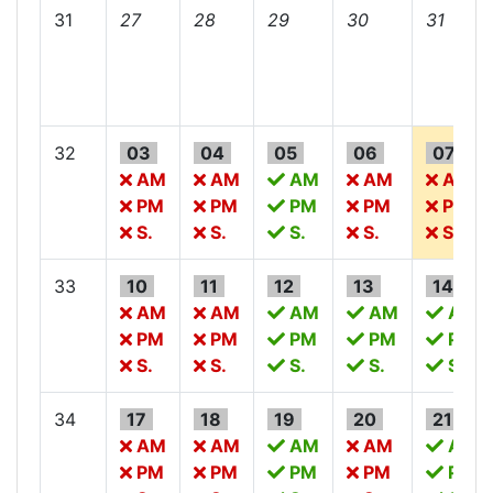
31
27
28
29
30
31
32
03
04
05
06
07
AM
AM
AM
AM
AM
PM
PM
PM
PM
PM
S.
S.
S.
S.
S.
33
10
11
12
13
14
AM
AM
AM
AM
AM
PM
PM
PM
PM
PM
S.
S.
S.
S.
S.
34
17
18
19
20
21
AM
AM
AM
AM
AM
PM
PM
PM
PM
PM