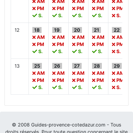
AM
AM
AM
AM
AM
PM
PM
PM
PM
PM
S.
S.
S.
S.
S.
12
18
19
20
21
22
AM
AM
AM
AM
AM
PM
PM
PM
PM
PM
S.
S.
S.
S.
S.
13
25
26
27
28
29
AM
AM
AM
AM
AM
PM
PM
PM
PM
PM
S.
S.
S.
S.
S.
© 2008 Guides-provence-cotedazur.com - Tous
droits réservés. Pour toute question concernant le site