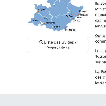
Ils s
Minis
monum
exame
langu
Outre
comme 
Liste des Guides /
Réservations
Les g
Toulon
sur pl
La Fé
des g
lettres