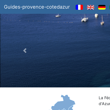
Guides-provence-cotedazur
La Fé
d'Azu