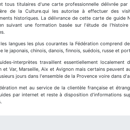
ont tous titulaires d'une carte professionnelle délivrée pa
tère de la Culture.qui les autorise à effectuer des v
ents historiques. La délivrance de cette carte de guide N
n suivant une formation basée sur l'étude de l'histoire d
es.
 les langues les plus courantes la Fédération comprend de
le japonais, chinois, danois, finnois, suédois, russe et port
uides-interprètes travaillent essentiellement localement
 et Var, Marseille, Aix et Avignon mais certains peuvent a
usieurs jours dans l'ensemble de la Provence voire dans d'a
dération met au service de la clientèle française et étran
uides par internet et reste à disposition d'informations s
.